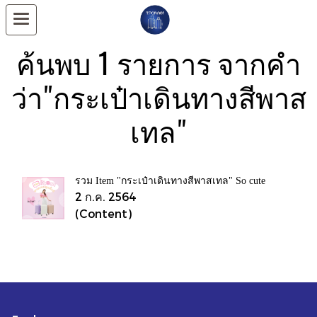
ค้นพบ 1 รายการ จากคำ
ว่า"กระเป๋าเดินทางสีพาส
เทล"
รวม Item "กระเป๋าเดินทางสีพาสเทล" So cute
2 ก.ค. 2564
(Content)