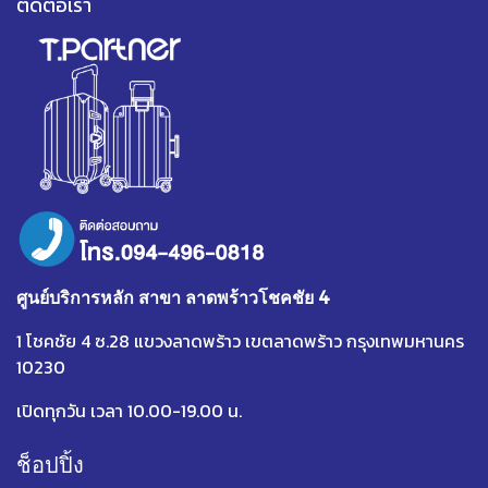
ติดต่อเรา
ศูนย์บริการหลัก สาขา ลาดพร้าวโชคชัย 4
1 โชคชัย 4 ซ.28 แขวงลาดพร้าว เขตลาดพร้าว กรุงเทพมหานคร
10230
เปิดทุกวัน เวลา 10.00-19.00 น.
ช็อปปิ้ง